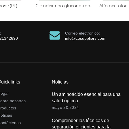
yase (PL)
Ciclodextrina glucanotransferasa
:
Correo electrónico:
121342690
info@cosuppliers.com
uick links
Noticias
Hogar
Un aminoácido esencial para una
salud óptima
obre nosotros
mayo 20,2024
roductos
oticias
Comprender las técnicas de
ontáctenos
separación eficientes para la