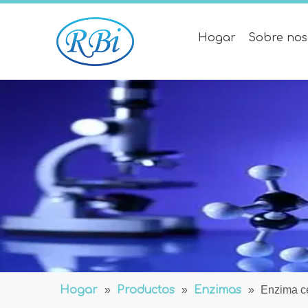
Hogar
Sobre nos
Hogar
»
Productos
»
Enzimas
»
Enzima c