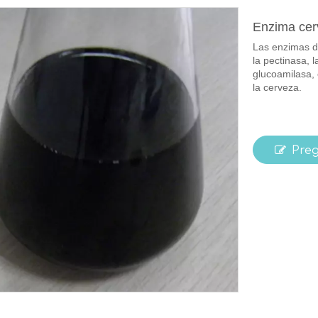
Enzima ce
Las enzimas de
la pectinasa, l
glucoamilasa, 
la cerveza.
Pre