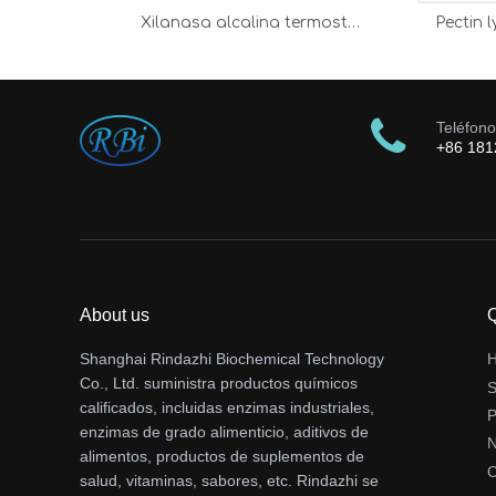
Xilanasa alcalina termostable
Pectin l
Teléfono
+86 18
About us
Q
Shanghai Rindazhi Biochemical Technology
Co., Ltd. suministra productos químicos
S
calificados, incluidas enzimas industriales,
P
enzimas de grado alimenticio, aditivos de
N
alimentos, productos de suplementos de
C
salud, vitaminas, sabores, etc. Rindazhi se