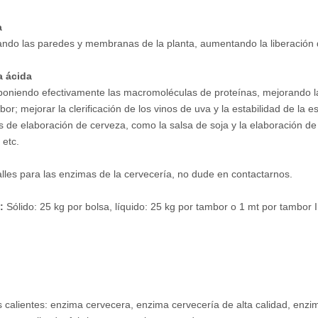
a
ndo las paredes y membranas de la planta, aumentando la liberación de
a ácida
niendo efectivamente las macromoléculas de proteínas, mejorando la
abor; mejorar la clerificación de los vinos de uva y la estabilidad de l
as de elaboración de cerveza, como la salsa de soja y la elaboración d
 etc.
lles para las enzimas de la cervecería, no dude en contactarnos.
e:
Sólido: 25 kg por bolsa, líquido: 25 kg por tambor o 1 mt por tambor 
s calientes: enzima cervecera, enzima cervecería de alta calidad, enzi