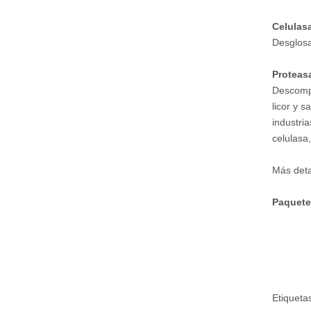
Celulas
Desglosa
Proteas
Descompo
licor y s
industri
celulasa,
Más deta
Paquet
Etiqueta