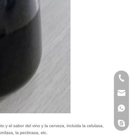
+86 189
info@c
+86 189
Cosupl
y el sabor del vino y la cerveza, incluida la celulasa,
amilasa, la pectinasa, etc.