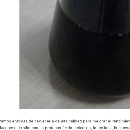
ramos enzimas de cervecería de alta calidad para mejorar el rendimiento 
lucanasa, la xilanasa, la proteasa ácida o alcalina, la amilasa, la gluco